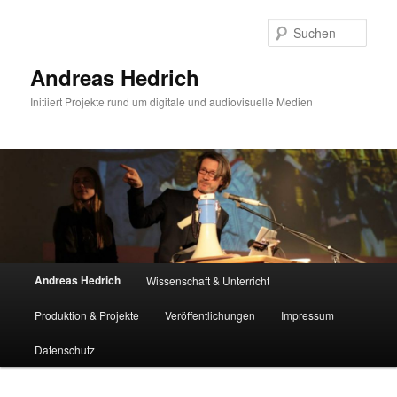
Zum
Inhalt
Such
wechseln
Andreas Hedrich
Initiiert Projekte rund um digitale und audiovisuelle Medien
Hauptmenü
Andreas Hedrich
Wissenschaft & Unterricht
Produktion & Projekte
Veröffentlichungen
Impressum
Datenschutz