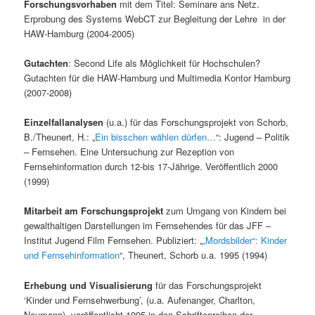
Forschungsvorhaben
mit dem Titel: Seminare ans Netz.
Erprobung des Systems WebCT zur Begleitung der Lehre in der
HAW-Hamburg (2004-2005)
Gutachten
: Second Life als Möglichkeit für Hochschulen?
Gutachten für die HAW-Hamburg und Multimedia Kontor Hamburg
(2007-2008)
Einzelfallanalysen
(u.a.) für das Forschungsprojekt von Schorb,
B./Theunert, H.: „
Ein bisschen wählen dürfen…
“: Jugend – Politik
– Fernsehen. Eine Untersuchung zur Rezeption von
Fernsehinformation durch 12-bis 17-Jährige. Veröffentlich 2000
(1999)
Mitarbeit am Forschungsprojekt
zum Umgang von Kindern bei
gewalthaltigen Darstellungen im Fernsehendes für das JFF –
Institut Jugend Film Fernsehen. Publiziert: „
„Mordsbilder“: Kinder
und Fernsehinformation
“, Theunert, Schorb u.a. 1995 (1994)
Erhebung und Visualisierung
für das Forschungsprojekt
‘Kinder und Fernsehwerbung’, (u.a. Aufenanger, Charlton,
Neumann) veröffentlicht 1995 in den Schriftenreihen der