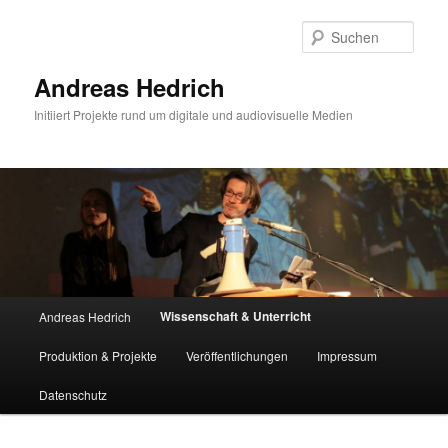
Zum
Inhalt
Such
wechseln
Andreas Hedrich
Initiiert Projekte rund um digitale und audiovisuelle Medien
Hauptmenü
Wissenschaft & Unterricht
Andreas Hedrich
Produktion & Projekte
Veröffentlichungen
Impressum
Datenschutz